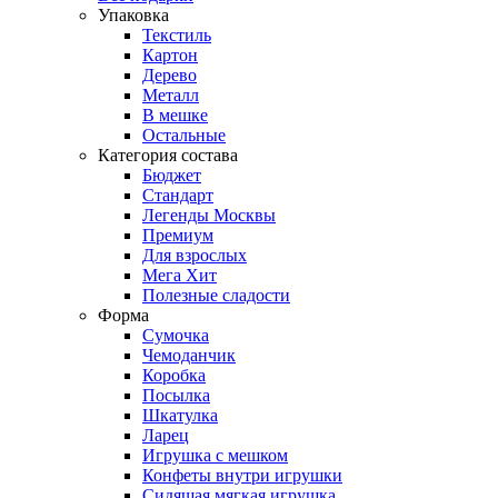
Упаковка
Текстиль
Картон
Дерево
Металл
В мешке
Остальные
Категория состава
Бюджет
Стандарт
Легенды Москвы
Премиум
Для взрослых
Мега Хит
Полезные сладости
Форма
Сумочка
Чемоданчик
Коробка
Посылка
Шкатулка
Ларец
Игрушка с мешком
Конфеты внутри игрушки
Сидящая мягкая игрушка