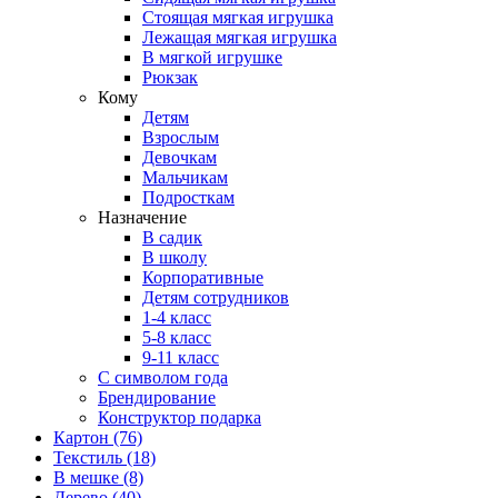
Стоящая мягкая игрушка
Лежащая мягкая игрушка
В мягкой игрушке
Рюкзак
Кому
Детям
Взрослым
Девочкам
Мальчикам
Подросткам
Назначение
В садик
В школу
Корпоративные
Детям сотрудников
1-4 класс
5-8 класс
9-11 класс
С символом года
Брендирование
Конструктор подарка
Картон
(76)
Текстиль
(18)
В мешке
(8)
Дерево
(40)