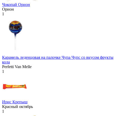
Чокопай Орион
Орион
1
Карамель леденцовая на палочке Чупа Чупс со вкусом фрукты
кола
Perfetti Van Melle
1
Ирис Крепыш
Красный октябрь
1