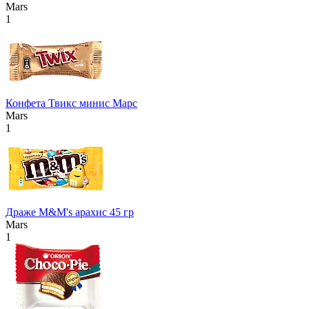
Mars
1
Конфета Твикс минис Марс
Mars
1
Драже M&M's арахис 45 гр
Mars
1