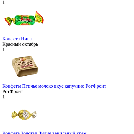
1
Конфета Нива
Красный октябрь
1
Конфеты Птичье молоко вкус капучино РотФронт
РотФронт
1
Конфета Золотая Лилия ванильный крем