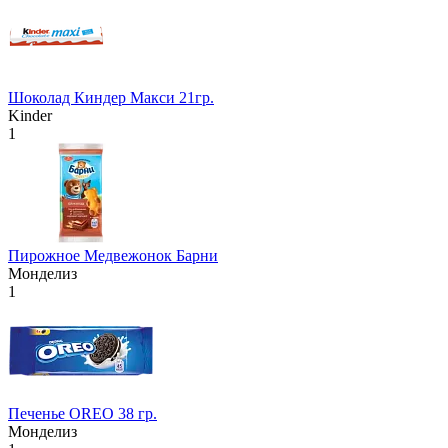
Шоколад Киндер Макси 21гр.
Kinder
1
Пирожное Медвежонок Барни
Монделиз
1
Печенье OREO 38 гр.
Монделиз