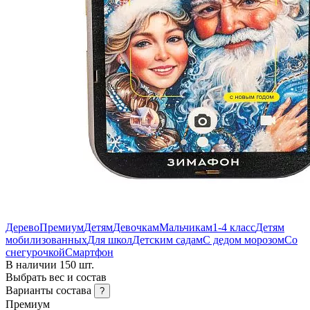
Дерево
Премиум
Детям
Девочкам
Мальчикам
1-4 класс
Детям
мобилизованных
Для школ
Детским садам
С дедом морозом
Со
снегурочкой
Смартфон
В наличии 150 шт.
Выбрать вес и состав
Варианты состава
?
Премиум