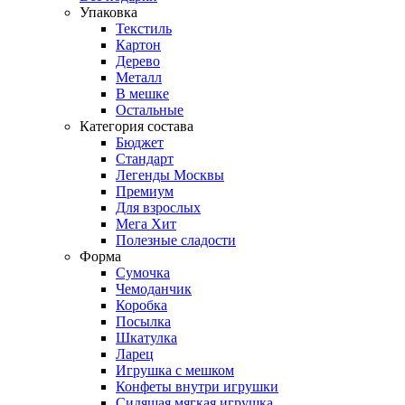
Упаковка
Текстиль
Картон
Дерево
Металл
В мешке
Остальные
Категория состава
Бюджет
Стандарт
Легенды Москвы
Премиум
Для взрослых
Мега Хит
Полезные сладости
Форма
Сумочка
Чемоданчик
Коробка
Посылка
Шкатулка
Ларец
Игрушка с мешком
Конфеты внутри игрушки
Сидящая мягкая игрушка