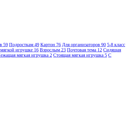
ов
59
Подросткам
49
Картон
76
Для организаторов
90
5-8 класс
 мягкой игрушке
16
Взрослым
23
Почтовая тема
12
Сидящая
ежащая мягкая игрушка
2
Стоящая мягкая игрушка
5
С