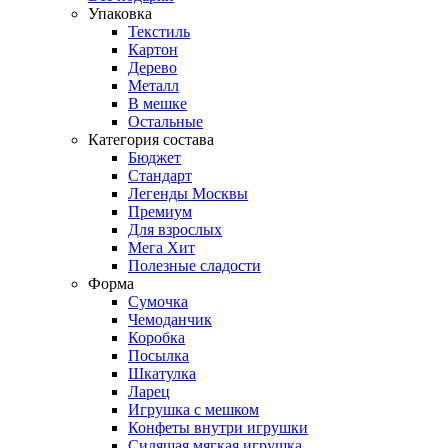
Упаковка
Текстиль
Картон
Дерево
Металл
В мешке
Остальные
Категория состава
Бюджет
Стандарт
Легенды Москвы
Премиум
Для взрослых
Мега Хит
Полезные сладости
Форма
Сумочка
Чемоданчик
Коробка
Посылка
Шкатулка
Ларец
Игрушка с мешком
Конфеты внутри игрушки
Сидящая мягкая игрушка