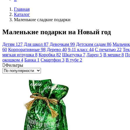
Главная
Каталог
Маленькие сладкие подарки
Маленькие подарки на Новый год
Детям
127
Для школ
87
Девочкам
99
Детским садам
86
Мальчи
60
Корпоративные
98
Дерево
40
9-11 класс
44
С печатью
22
Тек
мягкая игрушка
8
Коробка
82
Шкатулка
7
Ларец
5
В мешке
8
По
окошком
4
Банка
1
Смартфон
3
В тубе
2
Фильтры