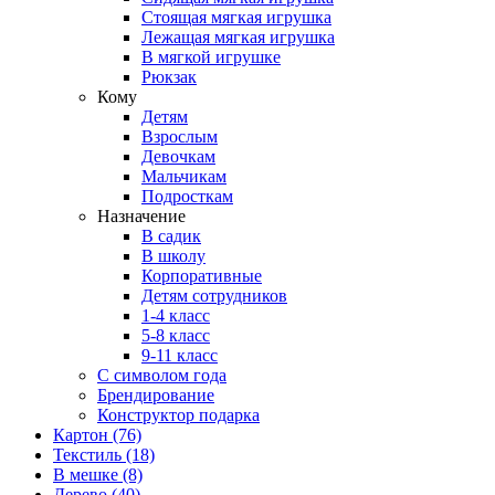
Стоящая мягкая игрушка
Лежащая мягкая игрушка
В мягкой игрушке
Рюкзак
Кому
Детям
Взрослым
Девочкам
Мальчикам
Подросткам
Назначение
В садик
В школу
Корпоративные
Детям сотрудников
1-4 класс
5-8 класс
9-11 класс
С символом года
Брендирование
Конструктор подарка
Картон
(76)
Текстиль
(18)
В мешке
(8)
Дерево
(40)