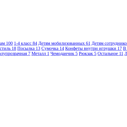
кам
100
1-4 класс
84
Детям мобилизованных
61
Детям сотрудник
стиль
18
Посылка
13
Сумочка
14
Конфеты внутри игрушки
17
В
лупрозрачная
7
Металл
1
Чемоданчик
5
Рюкзак
5
Остальное
11
Л