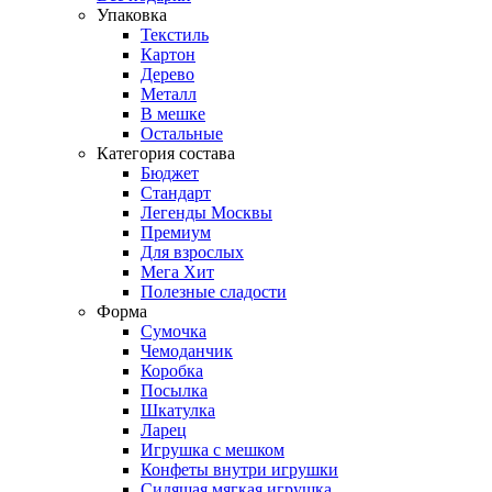
Упаковка
Текстиль
Картон
Дерево
Металл
В мешке
Остальные
Категория состава
Бюджет
Стандарт
Легенды Москвы
Премиум
Для взрослых
Мега Хит
Полезные сладости
Форма
Сумочка
Чемоданчик
Коробка
Посылка
Шкатулка
Ларец
Игрушка с мешком
Конфеты внутри игрушки
Сидящая мягкая игрушка