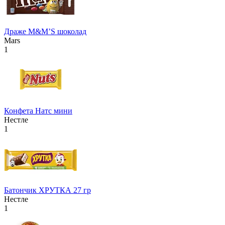
Драже М&М’S шоколад
Mars
1
Конфета Натс мини
Нестле
1
Батончик ХРУТКА 27 гр
Нестле
1