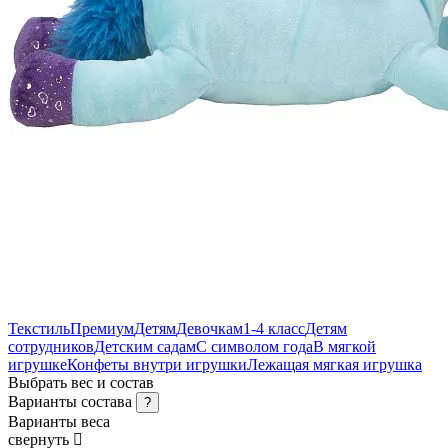
Текстиль
Премиум
Детям
Девочкам
1-4 класс
Детям
сотрудников
Детским садам
С символом года
В мягкой
игрушке
Конфеты внутри игрушки
Лежащая мягкая игрушка
Выбрать вес и состав
Варианты состава
?
Варианты веса
свернуть