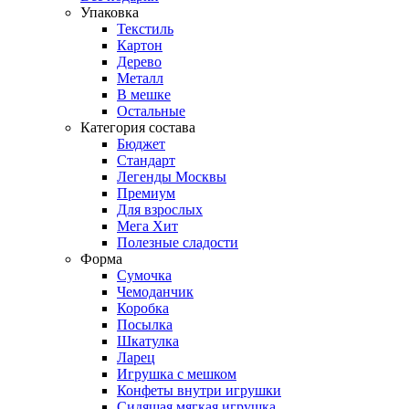
Упаковка
Текстиль
Картон
Дерево
Металл
В мешке
Остальные
Категория состава
Бюджет
Стандарт
Легенды Москвы
Премиум
Для взрослых
Мега Хит
Полезные сладости
Форма
Сумочка
Чемоданчик
Коробка
Посылка
Шкатулка
Ларец
Игрушка с мешком
Конфеты внутри игрушки
Сидящая мягкая игрушка