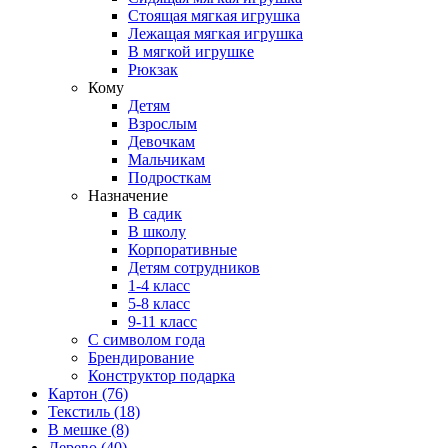
Стоящая мягкая игрушка
Лежащая мягкая игрушка
В мягкой игрушке
Рюкзак
Кому
Детям
Взрослым
Девочкам
Мальчикам
Подросткам
Назначение
В садик
В школу
Корпоративные
Детям сотрудников
1-4 класс
5-8 класс
9-11 класс
С символом года
Брендирование
Конструктор подарка
Картон
(76)
Текстиль
(18)
В мешке
(8)
Дерево
(40)